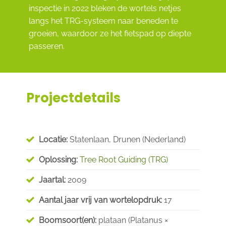
inspectie in 2022 bleken de wortels netjes
langs het TRG-systeem naar beneden te
groeien, waardoor ze het fietspad op diepte
passeren.
Projectdetails
Locatie:
Statenlaan, Drunen (Nederland)
Oplossing:
Tree Root Guiding (TRG)
Jaartal:
2009
Aantal jaar vrij van wortelopdruk:
17
Boomsoort(en):
plataan (
Platanus ×