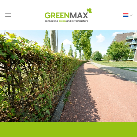
Ga
naar
inhoud