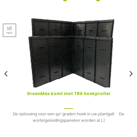
16
nov
GreenMax komt met TRG hoekprofiel
De oplossing voor een 90° graden hoek in uw plantgat! De
wortelgeleidingspanelen worden al [...]