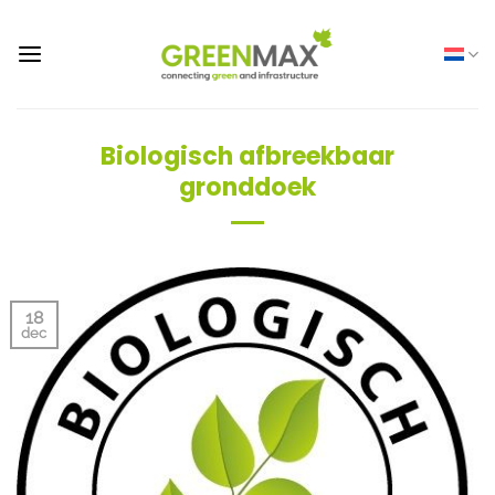
Ga
naar
inhoud
Biologisch afbreekbaar
gronddoek
18
dec