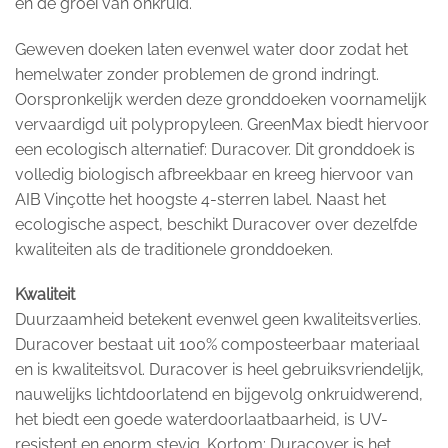
en de groei van onkruid.
Geweven doeken laten evenwel water door zodat het
hemelwater zonder problemen de grond indringt.
Oorspronkelijk werden deze gronddoeken voornamelijk
vervaardigd uit polypropyleen. GreenMax biedt hiervoor
een ecologisch alternatief: Duracover. Dit gronddoek is
volledig biologisch afbreekbaar en kreeg hiervoor van
AIB Vinçotte het hoogste 4-sterren label. Naast het
ecologische aspect, beschikt Duracover over dezelfde
kwaliteiten als de traditionele gronddoeken.
Kwaliteit
Duurzaamheid betekent evenwel geen kwaliteitsverlies.
Duracover bestaat uit 100% composteerbaar materiaal
en is kwaliteitsvol. Duracover is heel gebruiksvriendelijk,
nauwelijks lichtdoorlatend en bijgevolg onkruidwerend,
het biedt een goede waterdoorlaatbaarheid, is UV-
resistent en enorm stevig. Kortom: Duracover is het