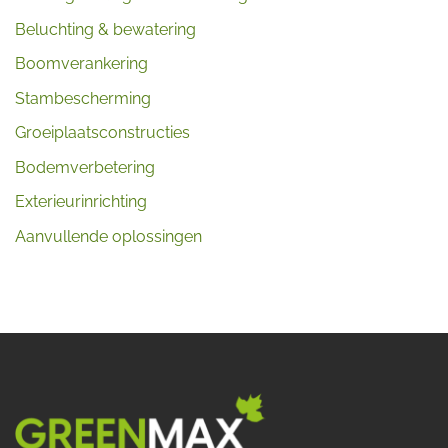
Beluchting & bewatering
Boomverankering
Stambescherming
Groeiplaatsconstructies
Bodemverbetering
Exterieurinrichting
Aanvullende oplossingen