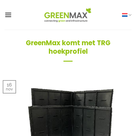
Ga
naar
inhoud
GreenMax komt met TRG
hoekprofiel
16
nov