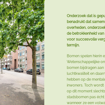
Onderzoek dat is gepu
benadrukt dat samenw
overheden, onderzoek
de betrokkenheid van
voor succesvolle verg
termijn.
Bomen spelen hierin e
Wetenschappelijke on
bomen bijdragen aan v
luchtkwaliteit en daarn
hebben op de mentale
inwoners. Toch word
op dit moment slechts 
stadsbomen pas écht 
wanneer ze een volwa