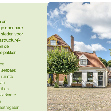
n en
ige openbare
n steden voor
astructure’-
en de
te pakken.
exe
leefbaar,
l ruimte
an.
eit en
vierkante
n
aatregelen