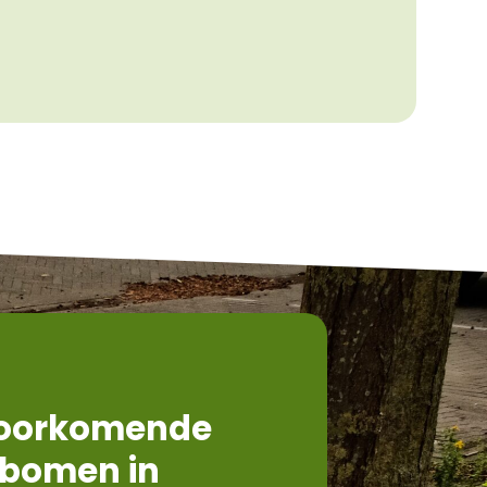
voorkomende
 bomen in