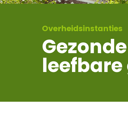
Overheidsinstanties
Gezonde
leefbar