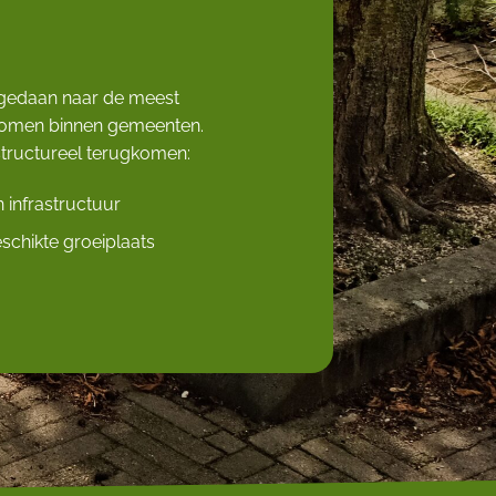
 gedaan naar de
meest
bomen
binnen gemeenten.
n structureel terugkomen:
 infrastructuur
schikte groeiplaats