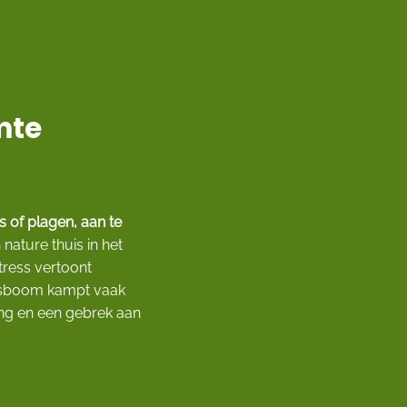
mte
 of plagen, aan te
ature thuis in het
tress vertoont
adsboom kampt vaak
ging en een gebrek aan