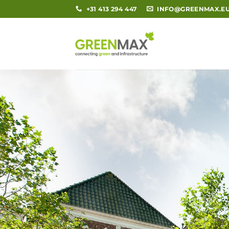
Ga
+31 413 294 447
INFO@GREENMAX.E
naar
inhoud