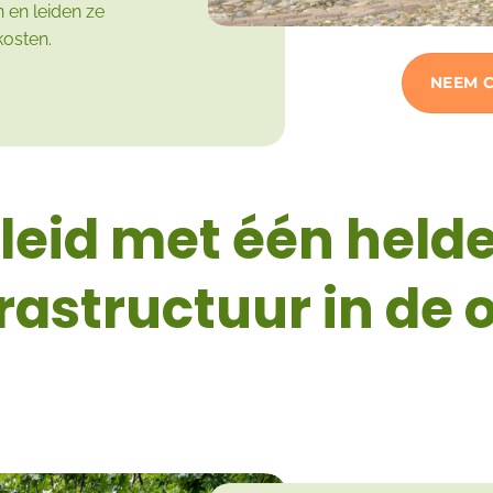
 en leiden ze
rkosten.
NEEM 
leid met één helde
frastructuur in de