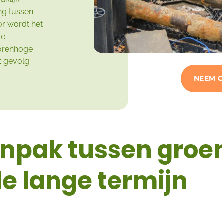
ng tussen
or wordt het
se
torenhoge
t gevolg.
NEEM 
anpak tussen groen
de lange termijn