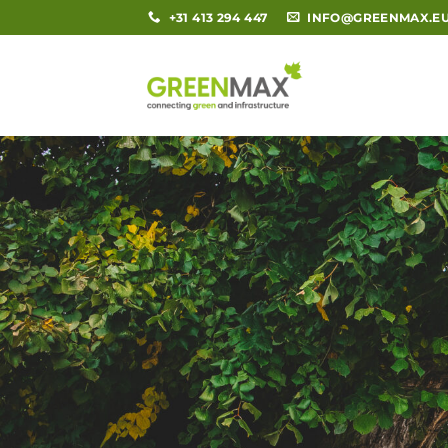
Ga
+31 413 294 447
INFO@GREENMAX.E
naar
inhoud