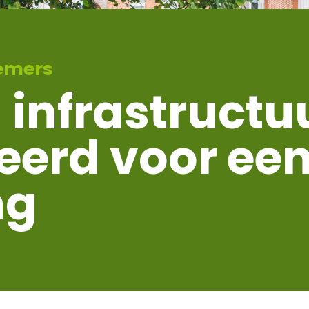
emers
 infrastructu
eerd voor een
ng