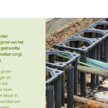
roter
groei van het
ietransitie,
enetten zorgt
.
n groen
ger en
k dat
ze twee
 elkaar in
n vechten om
aktijk