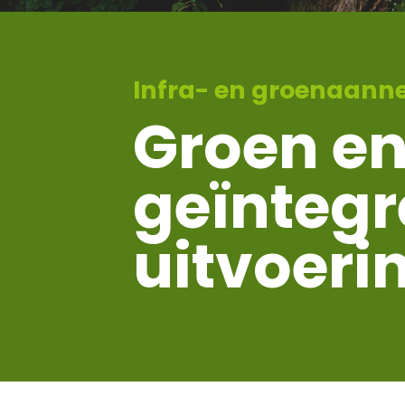
Infra- en groenaann
Groen en
geïntegr
uitvoeri