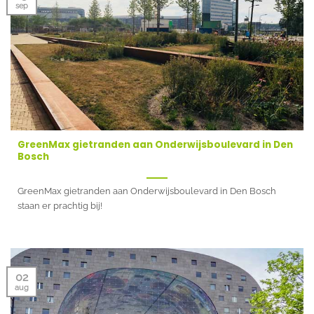
sep
GreenMax gietranden aan Onderwijsboulevard in Den
Bosch
GreenMax gietranden aan Onderwijsboulevard in Den Bosch
staan er prachtig bij!
02
aug