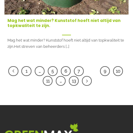
Mag het wat minder? Kunststof hoeft niet altijd van
topkwaliteit te zijn.
Mag het wat minder? Kunststof hoeft niet altijd van topkwaliteit te
zijn.Het streven van beheerders [...]
1
…
5
6
7
8
9
10
11
…
13