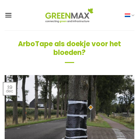
Ga
naar
inhoud
ArboTape als doekje voor het
bloeden?
19
dec