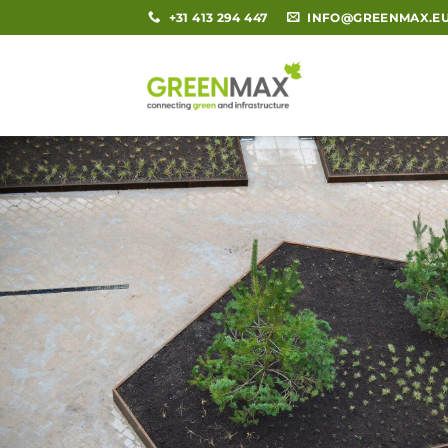
Ga
+31 413 294 447
INFO@GREENMAX.E
naar
inhoud