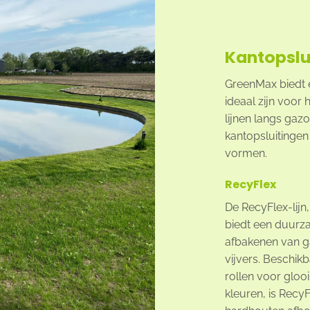
Kantopslu
GreenMax biedt e
ideaal zijn voor
lijnen langs gaz
kantopsluitingen
vormen.
RecyFlex
De RecyFlex-lijn
biedt een duurz
afbakenen van g
vijvers. Beschikb
rollen voor gloo
kleuren, is RecyF