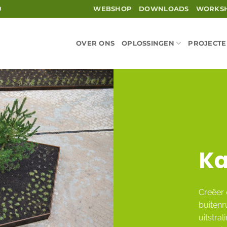
WEBSHOP
DOWNLOADS
WORKS
U
OVER ONS
OPLOSSINGEN
PROJECT
Ka
Creëer 
buitenr
uitstra