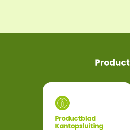
Product
Productblad
Kantopsluiting