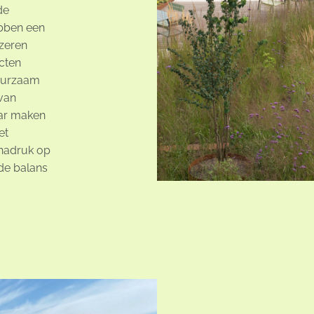
de
bben een
jzeren
cten
duurzaam
van
aar maken
et
nadruk op
de balans