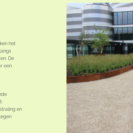
ken het
 langs
sen. De
or een
nde
t
traling en
 tegen