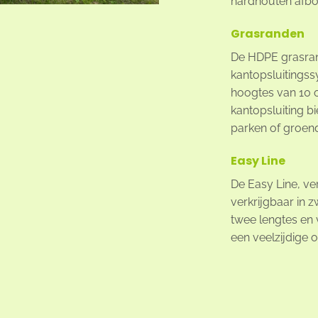
hardhouten afbo
Grasranden
De HDPE grasran
kantopsluitingss
hoogtes van 10 o
kantopsluiting bi
parken of groen
Easy Line
De Easy Line, ve
verkrijgbaar in z
twee lengtes en 
een veelzijdige o