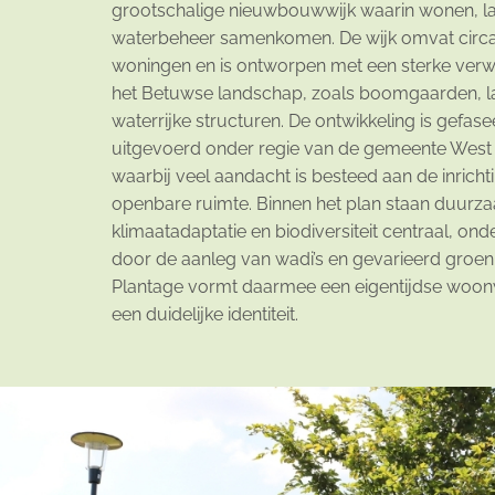
grootschalige nieuwbouwwijk waarin wonen, l
waterbeheer samenkomen. De wijk omvat circa
woningen en is ontworpen met een sterke verwi
het Betuwse landschap, zoals boomgaarden, l
waterrijke structuren. De ontwikkeling is gefas
uitgevoerd onder regie van de gemeente West
waarbij veel aandacht is besteed aan de inricht
openbare ruimte. Binnen het plan staan duurz
klimaatadaptatie en biodiversiteit centraal, on
door de aanleg van wadi’s en gevarieerd groen
Plantage vormt daarmee een eigentijdse woon
een duidelijke identiteit.