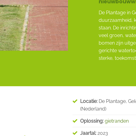
nieuwbouwwij
De Plantage in 
duurzaamheid, kl
staan. De inrich
veel groen, wate
bomen zijn uitg
gerichte waterto
sterke, toekoms
Locatie:
De Plantage, Gel
(Nederland)
Oplossing:
gietranden
Jaartal:
2023