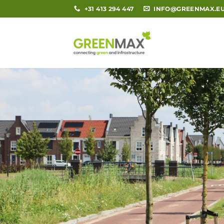
Ga
+31 413 294 447
INFO@GREENMAX.E
naar
inhoud