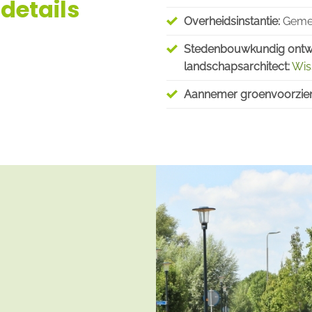
details
Overheidsinstantie:
Gemee
Stedenbouwkundig ontw
landschapsarchitect:
Wis
Aannemer groenvoorzien