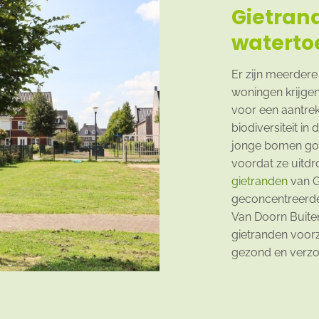
Gietran
waterto
Er zijn meerdere
woningen krijgen 
voor een aantrek
biodiversiteit i
jonge bomen go
voordat ze uitdr
gietranden
van G
geconcentreerde
Van Doorn Buite
gietranden voor
gezond en verzor