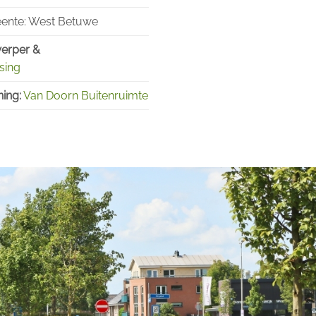
nte: West Betuwe
erper &
sing
ing:
Van Doorn Buitenruimte