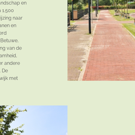
andschap en
 1.500
jzing naar
anen en
eerd
 Betuwe,
ing van de
aamheid,
der andere
. De
wijk met