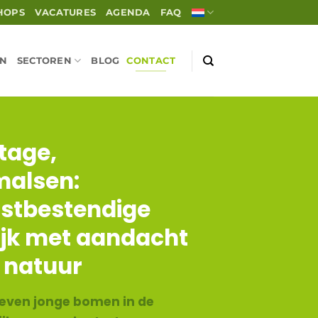
HOPS
VACATURES
AGENDA
FAQ
EN
SECTOREN
BLOG
CONTACT
tage,
malsen:
stbestendige
jk met aandacht
 natuur
even jonge bomen in de