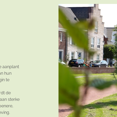
e aanplant
an hun
in te
rdt de
 aan sterke
oenere,
eving.