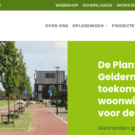
WEBSHOP
DOWNLOADS
WORKS
U
OVER ONS
OPLOSSINGEN
PROJECT
De Plan
Gelder
toekom
woonwi
voor de
Gietranden g