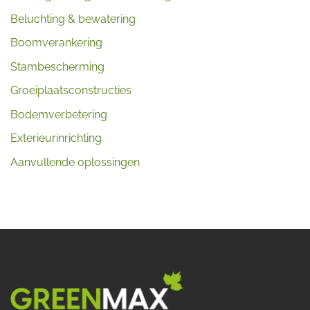
Beluchting & bewatering
Boomverankering
Stambescherming
Groeiplaatsconstructies
Bodemverbetering
Exterieurinrichting
Aanvullende oplossingen