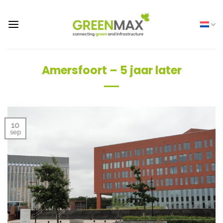
Ga
naar
inhoud
Amersfoort – 5 jaar later
10
sep