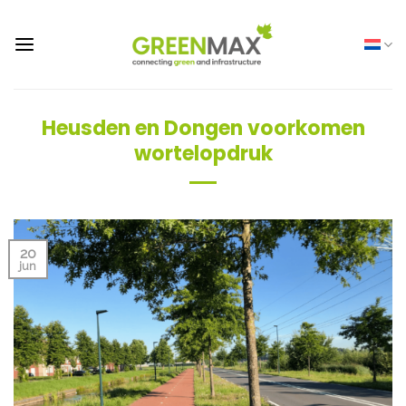
Ga
naar
inhoud
Heusden en Dongen voorkomen
wortelopdruk
20
jun