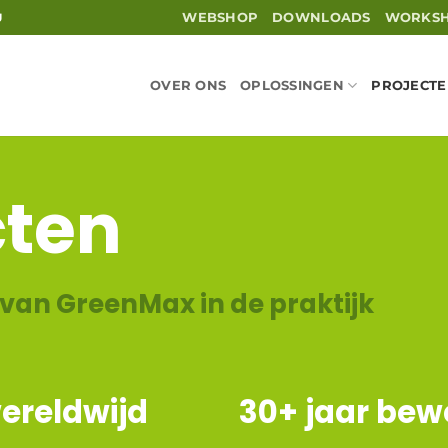
WEBSHOP
DOWNLOADS
WORKS
U
OVER ONS
OPLOSSINGEN
PROJECT
cten
van GreenMax in de praktijk
ereldwijd
30
+ jaar be