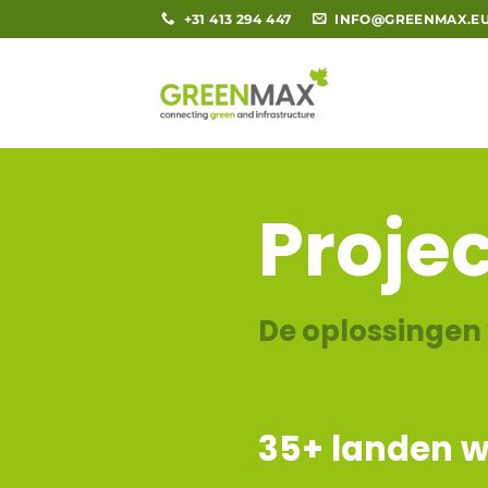
Ga
+31 413 294 447
INFO@GREENMAX.E
naar
inhoud
Proje
De oplossingen 
35
+ landen w