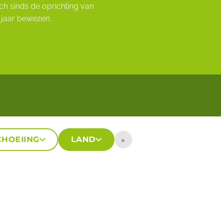
h sinds de oprichting van
 jaar bewezen.
×
HOEIING
LAND