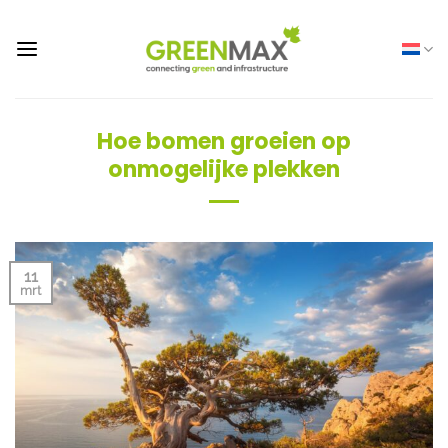
Ga
naar
inhoud
Hoe bomen groeien op
onmogelijke plekken
11
mrt