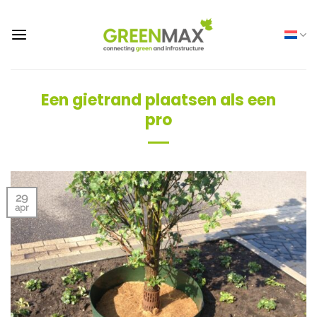
Ga
naar
inhoud
Een gietrand plaatsen als een
pro
29
apr