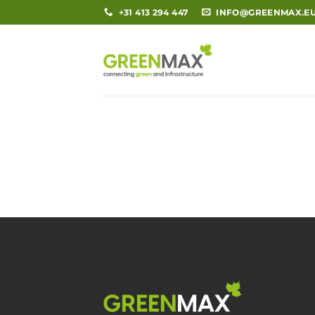
Ga
+31 413 294 447
INFO@GREENMAX.E
naar
inhoud