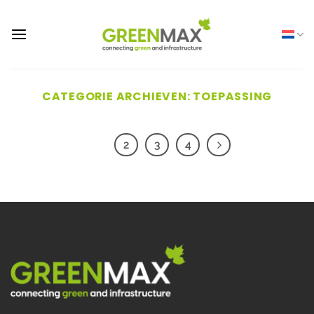
Ga
naar
inhoud
CATEGORIE ARCHIEVEN:
TOEPASSING
1
2
3
4