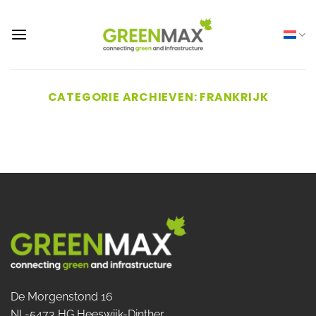
Ga
naar
inhoud
CATEGORIE ARCHIEVEN:
FRANKRIJK
De Morgenstond 16
NL-5473 HG Heeswijk-Dinther