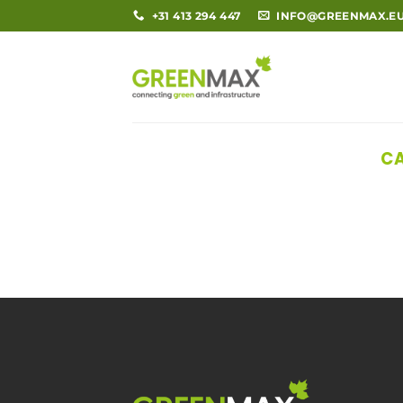
Ga
+31 413 294 447
INFO@GREENMAX.E
naar
inhoud
CA