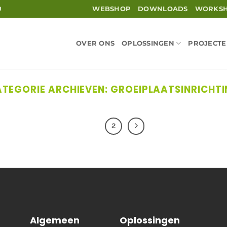
WEBSHOP
DOWNLOADS
WORKS
U
OVER ONS
OPLOSSINGEN
PROJECT
TEGORIE ARCHIEVEN:
GROEIPLAATSINRICHT
1
2
Algemeen
Oplossingen