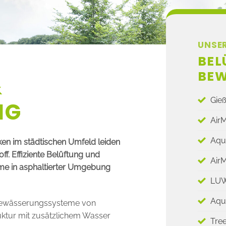
UNSE
BEL
BE
&
Gie
NG
Air
Aqu
en im städtischen Umfeld leiden
f. Effiziente Belüftung und
Air
me in asphaltierter Umgebung
LU
Aqu
Bewässerungssysteme von
ktur mit zusätzlichem Wasser
Tre