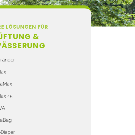
RE LÖSUNGEN FÜR
ÜFTUNG &
WÄSSERUNG
ßränder
Max
aMax
Max 45
WA
aBag
eDiaper