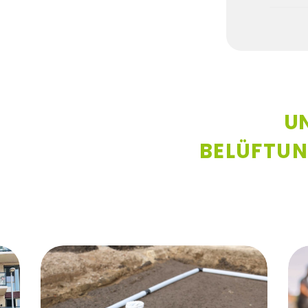
U
BELÜFTU