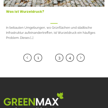
Was ist Wurzeldruck?
In bebauten Umgebungen, wo Grünflächen und städtische
Infrastruktur aufeinandertreffen, ist Wurzeldruck ein häufiges
Problem. Dieses [...]
1
2
3
4