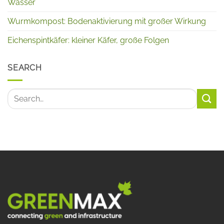
Wasser
Wurmkompost: Bodenaktivierung mit großer Wirkung
Eichenspintkäfer: kleiner Käfer, große Folgen
SEARCH